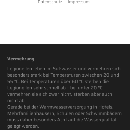
Datenschutz
Impressum
Legionellen sind Bakterien, die sich in warmem
Süßwasser vermehren und eine lebensgefährliche
Lungenentzündung, die sogenannte
Legionärskrankheit, auslösen. Um die Bewohner
eines Hauses zu schützen, sollten daher einige Dinge
bei der Wasserversorgung beachtet werden.
Vermehrung
Legionellen leben im Süßwasser und vermehren sich
besonders stark bei Temperaturen zwischen 20 und
55 °C. Bei Temperaturen über 60 °C sterben die
Legionellen sehr schnell ab – bei unter 20 °C
vermehren sie sich zwar nicht, sterben aber auch
nicht ab.
Gerade bei der Warmwasserversorgung in Hotels,
Mehrfamilienhäusern, Schulen oder Schwimmbädern
muss daher besonders Acht auf die Wasserqualität
gelegt werden.