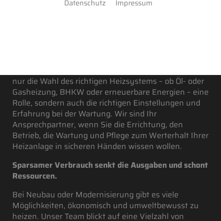
Datenschutz
Impressum
Die Heizaufwendungen eines Gebäudes sind ein
nicht zu unterschätzender Kostenfaktor. Gerade für
Produktionshallen oder große Büros kann eine
effiziente Wärmeerzeugung sowie eine durchdachte
Verteilung hohe Kosten einsparen. Hier spielt nicht
nur die Wahl des richtigen Heizsystems – ob Öl- oder
Gasheizung, BHKW oder erneuerbare Energien – eine
Rolle, sondern auch die richtigen Einstellungen und
Erfahrung bei der Wartung. Wir sind Ihr
Ansprechpartner, wenn Sie die Errichtung, den
Betrieb, die Wartung und Pflege zum Werterhalt Ihrer
Heizanlage in sicheren Händen wissen wollen.
Sparsamer Verbrauch senkt die Ausgaben und schont
Ressourcen.
Bei Neubau oder Modernisierung gibt es viele
Möglichkeiten, ökonomisch und umweltbewusst zu
heizen. Unser Team blickt auf eine Vielzahl von