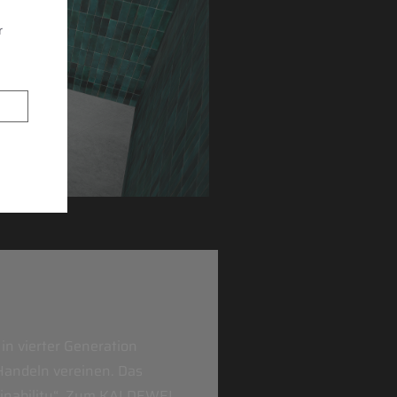
r
n vierter Generation
Handeln vereinen. Das
tainability“. Zum KALDEWEI