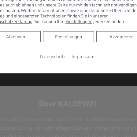
es auch ablehnen und unsere Seite nur mit den technisch notwendigen
es nutzen. Weitere Informationen, sowie eine detaillierte Übersicht de
es und eingesetzten Technologien finden Sie in unserer
schutzerklärung
. Sie können Ihre
Einstellungen
jederzeit ändern.
Ablehnen
Ablehnen
Einstellungen
Akzeptieren
Datenschutz
Impressum
Über KALDEWEI
 Familienunternehmen, das seit über 100 Jahren und heute i
odernen Luxus mit nachhaltigem Denken, Wirtschaften und 
se globale strategische Ausrichtung mit dem Begriff „Luxs