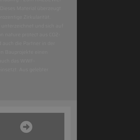
 Dieses Material überzeugt
ozentige Zirkularität.
 unterzeichnet und sich auf
n nature protect aus CO2-
auch die Partner in der
en Bauprojekte einen
 auch das WWF-
insetzt. Aus gelebter