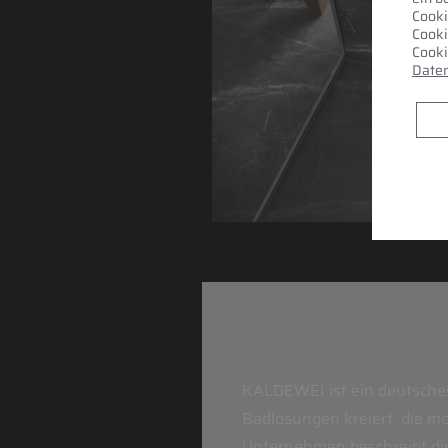
Cooki
Cooki
Cooki
Daten
KALDEWEI ist ein deutsches
Badlösungen kreiert, die m
Unternehmen beschreibt die