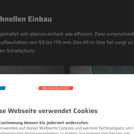
chnellen Einbau
estaltet sich ebenso einfach wie effizient. Zwei unterschied
ufbauhöhen von 59 bis 179 mm. Das All-in-One Set sorgt so 
en Schallschutz.
se Webseite verwendet Cookies
Zustimmung können Sie jederzeit widerrufen.
erwenden auf dieser Webseite Cookies und weitere Technologien, um 
estmögliches Nutzungserlebnis zu bieten. Sie können das Setzen von