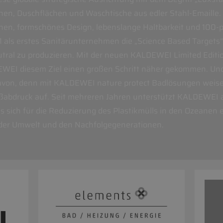
en, Duschflächen und Waschtische aus edler Stahl-Emaille.
en, formschönes Design, lebenslange Haltbarkeit und 100-pr
als erstes Sanitärunternehmen die „Science Based Targets“
ral zu produzieren. Mit der neuen KALDEWEI Limited Editio
EWEI diesem Ziel einen großen Schritt näher gekommen. Und 
davon, denn mit KALDEWEI nature protect Badlösungen weis
ußabdruck auf. Seit mehreren Jahren unterstützt KALDEWEI
sich für die Reduzierung des Plastikmülls in den Ozeanen e
er Umwelt und den Nachfolgegenerationen.