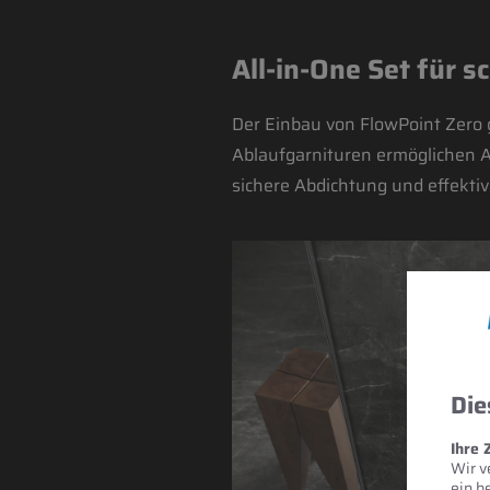
All-in-One Set für s
Der Einbau von FlowPoint Zero g
Ablaufgarnituren ermöglichen A
sichere Abdichtung und effektiv
Die
Ihre 
Wir v
ein b