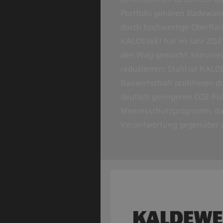
Portfolio gehören Badewann
durch hochwertige Oberfläch
KALDEWEI hat im Jahr 2021 
den Weg gemacht, klimaneut
reduziertem Stahl ist KALD
Bauwirtschaft profitieren 
deutlich geringeren CO2-F
Meeresschutzprogramm, das 
Verantwortung gegenüber d