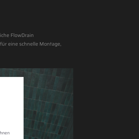
liche FlowDrain
für eine schnelle Montage,
Ihnen