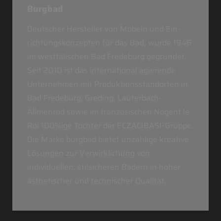
Burgbad
Deutscher Hersteller von Möbeln und Ein­
richtungskonzepten für das Bad, wurde 1946
im westfälischen Bad Fredeburg gegründet.
Seit 2010 ist das international agierende
Unternehmen mit Produktionsstandorten in
Bad Fredeburg, Greding, Lauterbach-
Allmenrod sowie im französischen Nogent le
Roi 100%ige Tochter der ECZACIBASI­-Gruppe.
Die Marke burgbad bietet unzählige kreative
Lösungen zur Verwirklichung von
individuellen, stilsicheren Bädern in hoher
ästhetischer und technischer Qualität.