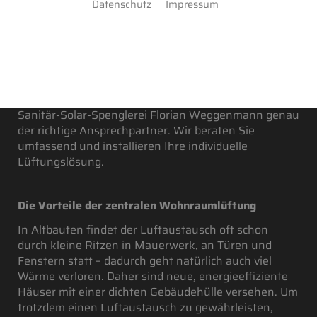
Datenschutz
Impressum
Sie planen einen Neubau und suchen eine möglichst
energieeffiziente Möglichkeit der Lüftung? Sie wollen
Sommer wie Winter ein angenehmes Raumklima?
Dann ist eine zentrale Wohnraumlüftung die ideale
Lösung für Sie. Als Fachbetrieb für
Wohnraumlüftung aus Pfaffenhofen ist Heizung-
Sanitär-Solar-Spenglerei Florian Weggenmann genau
der richtige Ansprechpartner. Wir beraten Sie
umfassend und installieren Ihre individuelle
Lüftungslösung.
Die Vorteile der zentralen Wohnraumlüftung
In Altbauten findet der Luftaustausch oft schon
durch kleine Ritzen in Mauerwerk, an Türen und
Fenstern statt – dadurch geht natürlich auch viel
Wärme verloren. Daher sind neue, energieeffiziente
Häuser mit einer dichten Gebäudehülle versehen. Um
trotzdem einen Luftaustausch zu gewährleisten,