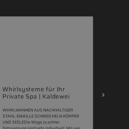
Whirlsysteme für Ihr
Gestal
Private Spa | Kaldewei
Momen
HANS
WHIRLWANNEN AUS NACHHALTIGER
STAHL-EMAILLE SCHMEICHELN KÖRPER
Stil für 
UND SEELEDie Wege zu echter
HANSAGENE
Entspannung sind sehr individuell. Mit vier