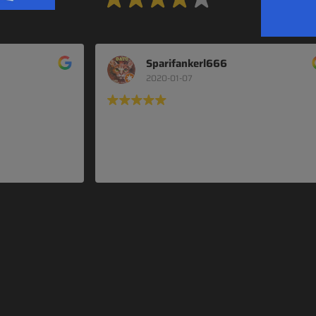
Aufgrund von
5 Bewertungen
.
Sparifankerl666
2020-01-07