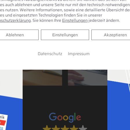
es auch ablehnen und unsere Seite nur mit den technisch notwendigen
es nutzen. Weitere Informationen, sowie eine detaillierte Übersicht de
es und eingesetzten Technologien finden Sie in unserer
schutzerklärung
. Sie können Ihre
Einstellungen
jederzeit ändern.
3D Badplaner
Resopal-Konfigurat
Ablehnen
Ablehnen
Einstellungen
Akzeptieren
Jetzt planen
Jetzt planen
Datenschutz
Impressum